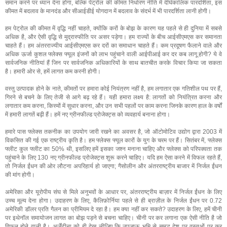
समान करने पर ध्यान देना होगा, बल्कि पेट्रोल की कीमत निर्धारण नीति में दीर्घकालिक पारदर्शिता, इस
कीमत में बदलाव के मानदंड और सीआईडीई योगदान में बदलाव के संदर्भ में भी पारदर्शिता लानी होगी।
हम पेट्रोल की कीमत में वृद्धि नहीं चाहते, क्योंकि करों के बोझ के कारण यह पहले से ही दुनिया में सबसे
अधिक है, और ऐसी वृद्धि से मुद्रास्फीति पर असर पड़ेगा। हम राज्यों के बीच आईसीएमएस कर समानता
चाहते हैं। हम अंतरराज्यीय आईसीएमएस कर दरों का समाधान चाहते हैं। कम प्रदूषण फैलाने वाले और
अधिक ऊर्जा कुशल फ्लेक्स फ्यूल इंजनों को लाभ पहुंचाने वाली आईपीआई कर दर कब लागू होगी? ये वे
सार्वजनिक नीतियां हैं जिन पर सार्वजनिक अधिकारियों के साथ बातचीत करके विचार किया जा सकता
है। हमारी ओर से, हमें लागत कम करनी होगी।
वस्तु उत्पादक होने के नाते, कीमतों पर हमारा कोई नियंत्रण नहीं है, हम लगातार एक गतिशील पथ पर हैं,
गिरने से बचने के लिए तेजी से आगे बढ़ रहे हैं। यही हमारा लक्ष्य है: लागतों को नियंत्रित करना और
लगातार कम करना, किस्मों में सुधार करना, और उन सभी पहलों पर काम करना जिनके कारण हाल के वर्षों
में हमारी लागतें बढ़ी हैं। हमें नए ग्रीनफील्ड प्रोजेक्ट्स को व्यवहार्य बनाना होगा।
हमारे पास फ्लेक्स तकनीक का उपयोग जारी रखने का अवसर है, जो ऑटोमोटिव उद्योग द्वारा 2003 में
विकसित की गई एक राष्ट्रीय कृति है। हम फ्लेक्स फ्यूल कारों के युग के चरम पर हैं। सितंबर में, फ्लेक्स
फ्लीट कुल फ्लीट का 50% थी, इसलिए हमें इसका जश्न मनाना चाहिए और फ्लेक्स को परिपक्वता तक
पहुंचाने के लिए 130 नए ग्रीनफील्ड प्रोजेक्ट्स शुरू करने चाहिए। यदि हम ऐसा करने में विफल रहते हैं,
तो निर्जल ईंधन की ओर लौटना अपरिहार्य हो जाएगा; गैसोलीन और अंतरराष्ट्रीय बाजार में निर्जल ईंधन
की मांग होगी।
अमेरिका और यूरोपीय संघ से मिले अनुभवों के आधार पर, अंतरराष्ट्रीय बाज़ार में निर्जल ईंधन के लिए
उच्च मूल्य देना होगा। उदाहरण के लिए, कैलिफ़ोर्निया पहले से ही ब्राज़ील के निर्जल ईंधन पर 0.72
अमेरिकी डॉलर प्रति गैलन का प्रीमियम दे रहा है। हम क्या नहीं कर सकते? उदाहरण के लिए, हमें चीनी
पर इथेनॉल समायोजन लागत का बोझ पड़ने से बचना चाहिए। चीनी पर कर लगाना एक ऐसी नीति है जो
विफल होने वाली है। अर्जेंटीना को ही देख लीजिए कि उपजाऊ भूमि से समृद्ध देश पर वस्तुओं पर कर