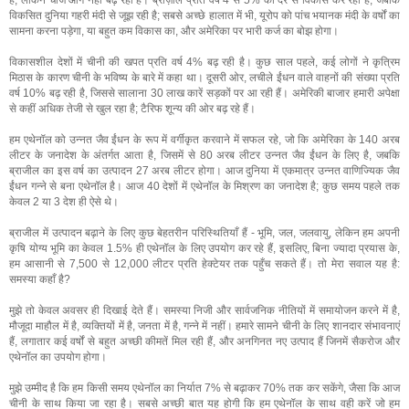
हैं, लेकिन चीजें आगे नहीं बढ़ रही हैं। ब्राज़ील प्रति वर्ष 4 से 5% की दर से विकास कर रहा है, जबकि
विकसित दुनिया गहरी मंदी से जूझ रही है; सबसे अच्छे हालात में भी, यूरोप को पांच भयानक मंदी के वर्षों का
सामना करना पड़ेगा, या बहुत कम विकास का, और अमेरिका पर भारी कर्ज का बोझ होगा।
विकासशील देशों में चीनी की खपत प्रति वर्ष 4% बढ़ रही है। कुछ साल पहले, कई लोगों ने कृत्रिम
मिठास के कारण चीनी के भविष्य के बारे में कहा था। दूसरी ओर, लचीले ईंधन वाले वाहनों की संख्या प्रति
वर्ष 10% बढ़ रही है, जिससे सालाना 30 लाख कारें सड़कों पर आ रही हैं। अमेरिकी बाजार हमारी अपेक्षा
से कहीं अधिक तेजी से खुल रहा है; टैरिफ शून्य की ओर बढ़ रहे हैं।
हम एथेनॉल को उन्नत जैव ईंधन के रूप में वर्गीकृत करवाने में सफल रहे, जो कि अमेरिका के 140 अरब
लीटर के जनादेश के अंतर्गत आता है, जिसमें से 80 अरब लीटर उन्नत जैव ईंधन के लिए है, जबकि
ब्राजील का इस वर्ष का उत्पादन 27 अरब लीटर होगा। आज दुनिया में एकमात्र उन्नत वाणिज्यिक जैव
ईंधन गन्ने से बना एथेनॉल है। आज 40 देशों में एथेनॉल के मिश्रण का जनादेश है; कुछ समय पहले तक
केवल 2 या 3 देश ही ऐसे थे।
ब्राजील में उत्पादन बढ़ाने के लिए कुछ बेहतरीन परिस्थितियाँ हैं - भूमि, जल, जलवायु, लेकिन हम अपनी
कृषि योग्य भूमि का केवल 1.5% ही एथेनॉल के लिए उपयोग कर रहे हैं, इसलिए, बिना ज्यादा प्रयास के,
हम आसानी से 7,500 से 12,000 लीटर प्रति हेक्टेयर तक पहुँच सकते हैं। तो मेरा सवाल यह है:
समस्या कहाँ है?
मुझे तो केवल अवसर ही दिखाई देते हैं। समस्या निजी और सार्वजनिक नीतियों में समायोजन करने में है,
मौजूदा माहौल में है, व्यक्तियों में है, जनता में है, गन्ने में नहीं। हमारे सामने चीनी के लिए शानदार संभावनाएं
हैं, लगातार कई वर्षों से बहुत अच्छी कीमतें मिल रही हैं, और अनगिनत नए उत्पाद हैं जिनमें सैकरोज और
एथेनॉल का उपयोग होगा।
मुझे उम्मीद है कि हम किसी समय एथेनॉल का निर्यात 7% से बढ़ाकर 70% तक कर सकेंगे, जैसा कि आज
चीनी के साथ किया जा रहा है। सबसे अच्छी बात यह होगी कि हम एथेनॉल के साथ वही करें जो हम