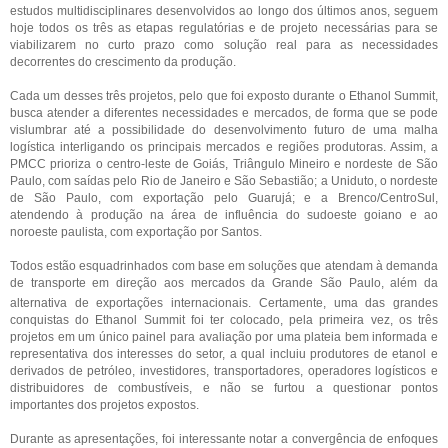
estudos multidisciplinares desenvolvidos ao longo dos últimos anos, seguem
hoje todos os três as etapas regulatórias e de projeto necessárias para se
viabilizarem no curto prazo como solução real para as necessidades
decorrentes do crescimento da produção.
Cada um desses três projetos, pelo que foi exposto durante o Ethanol Summit,
busca atender a diferentes necessidades e mercados, de forma que se pode
vislumbrar até a possibilidade do desenvolvimento futuro de uma malha
logística interligando os principais mercados e regiões produtoras. Assim, a
PMCC prioriza o centro-leste de Goiás, Triângulo Mineiro e nordeste de São
Paulo, com saídas pelo Rio de Janeiro e São Sebastião; a Uniduto, o nordeste
de São Paulo, com exportação pelo Guarujá; e a Brenco/CentroSul,
atendendo à produção na área de influência do sudoeste goiano e ao
noroeste paulista, com exportação por Santos.
Todos estão esquadrinhados com base em soluções que atendam à demanda
de transporte em direção aos mercados da Grande São Paulo, além da
alternativa de exportações internacionais.
Certamente, uma das grandes
conquistas do Ethanol Summit foi ter colocado, pela primeira vez, os três
projetos em um único painel para avaliação por uma plateia bem informada e
representativa dos interesses do setor, a qual incluiu produtores de etanol e
derivados de petróleo, investidores, transportadores, operadores logísticos e
distribuidores de combustíveis, e não se furtou a questionar pontos
importantes dos projetos expostos.
Durante as apresentações, foi interessante notar a convergência de enfoques