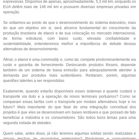
expressivas. Dispomos de apenas, aproximadamente, 5,3 mil km, enquanto os
EUA detêm mais de 146 mil km e possuem diversas empresas privadas em
operação.
Se voltarmos ao ponto de que o desenvolvimento do sistema dutoviário, mais
do que um objetivo em si, será alicerce fundamental do crescimento da
produção brasileira de etanol e de sua colocação no mercado internacional,
de forma estrutural, com baixo custo, elevada confiabilidade e
sustentabilidade, entenderemos melhor a importância do debate dessas
alternativas de desenvolvimento.
Afinal, o etanol é uma
commodity
e, como tal, compete predominantemente via
custo e garantia de fornecimento. Deslocando produtos fósseis, depende
também de um sistema de baixa emissão para adequadamente atender à
demanda por produtos mais sustentáveis. Restaram, porém, algumas
questões latentes a ser respondidas.
Exatamente, quando estarão disponíveis esses sistemas e quanto custará o
transporte via duto e a operação de novos terminais portuários? Como se
comparam essas tarifas com o transporte por modais alternativos hoje e no
futuro? Mais importante do que falar de uma integração conceitual dos
projetos é que eles se desenvolvam em bases rentáveis e que possam de fato
beneficiar a indústria e os consumidores. São todos bons temas para uma
segunda rodada de debates.
Quem sabe, antes disso, já não teremos algumas soldas sendo realizadas e
alguns trechos de alcoodutos enterrados? Produtores e consumidores