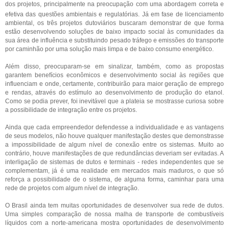
dos projetos, principalmente na preocupação com uma abordagem correta e
efetiva das questões ambientais e regulatórias.
Já em fase de licenciamento
ambiental, os três projetos dutoviários buscaram demonstrar de que forma
estão desenvolvendo soluções de baixo impacto social às comunidades da
sua área de influência e substituindo pesado tráfego e emissões do transporte
por caminhão por uma solução mais limpa e de baixo consumo energético.
Além disso, preocuparam-se em sinalizar, também, como as propostas
garantem benefícios econômicos e desenvolvimento social às regiões que
influenciam e onde, certamente, contribuirão para maior geração de emprego
e rendas, através do estímulo ao desenvolvimento de produção do etanol.
Como se podia prever, foi inevitável que a plateia se mostrasse curiosa sobre
a possibilidade de integração entre os projetos.
Ainda que cada empreendedor defendesse a individualidade e as vantagens
de seus modelos, não houve qualquer manifestação destes que demonstrasse
a impossibilidade de algum nível de conexão entre os sistemas. Muito ao
contrário, houve manifestações de que redundâncias deveriam ser evitadas. A
interligação de sistemas de dutos e terminais - redes independentes que se
complementam, já é uma realidade em mercados mais maduros, o que só
reforça a possibilidade de o sistema, de alguma forma, caminhar para uma
rede de projetos com algum nível de integração.
O Brasil ainda tem muitas oportunidades de desenvolver sua rede de dutos.
Uma simples comparação de nossa malha de transporte de combustíveis
líquidos com a norte-americana mostra oportunidades de desenvolvimento