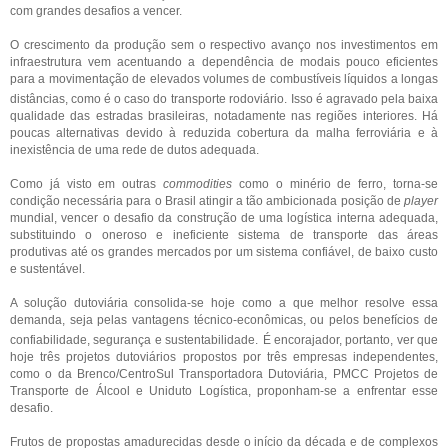
com grandes desafios a vencer.
O crescimento da produção sem o respectivo avanço nos investimentos em
infraestrutura vem acentuando a dependência de modais pouco eficientes
para a movimentação de elevados volumes de combustíveis líquidos a longas
distâncias, como é o caso do transporte rodoviário.
Isso é agravado pela baixa
qualidade das estradas brasileiras, notadamente nas regiões interiores.
Há
poucas alternativas devido à reduzida cobertura da malha ferroviária e à
inexistência de uma rede de dutos adequada.
Como já visto em outras
commodities
como o minério de ferro, torna-se
condição necessária para o Brasil atingir a tão ambicionada posição de
player
mundial, vencer o desafio da construção de uma logística interna adequada,
substituindo o oneroso e ineficiente sistema de transporte das áreas
produtivas até os grandes mercados por um sistema confiável, de baixo custo
e sustentável.
A solução dutoviária consolida-se hoje como a que melhor resolve essa
demanda, seja pelas vantagens técnico-econômicas, ou pelos benefícios de
confiabilidade, segurança e sustentabilidade.
É encorajador, portanto, ver que
hoje três projetos dutoviários propostos por três empresas independentes,
como o da Brenco/CentroSul Transportadora Dutoviária, PMCC Projetos de
Transporte de Álcool e Uniduto Logística, proponham-se a enfrentar esse
desafio.
Frutos de propostas amadurecidas desde o início da década e de complexos