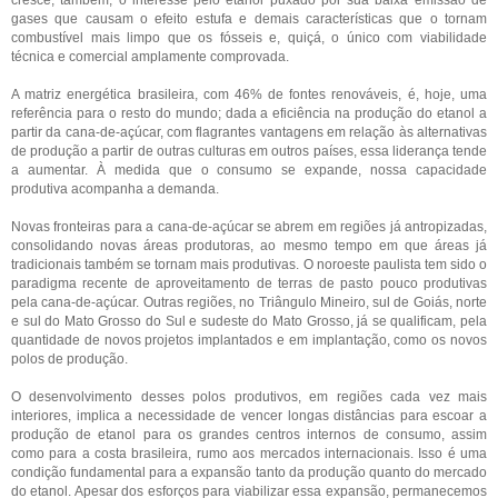
cresce, também, o interesse pelo etanol puxado por sua baixa emissão de
gases que causam o efeito estufa e demais características que o tornam
combustível mais limpo que os fósseis e, quiçá, o único com viabilidade
técnica e comercial amplamente comprovada.
A matriz energética brasileira, com 46% de fontes renováveis, é, hoje, uma
referência para o resto do mundo; dada a eficiência na produção do etanol a
partir da cana-de-açúcar, com flagrantes vantagens em relação às alternativas
de produção a partir de outras culturas em outros países, essa liderança tende
a aumentar. À medida que o consumo se expande, nossa capacidade
produtiva acompanha a demanda.
Novas fronteiras para a cana-de-açúcar se abrem em regiões já antropizadas,
consolidando novas áreas produtoras, ao mesmo tempo em que áreas já
tradicionais também se tornam mais produtivas. O noroeste paulista tem sido o
paradigma recente de aproveitamento de terras de pasto pouco produtivas
pela cana-de-açúcar. Outras regiões, no Triângulo Mineiro, sul de Goiás, norte
e sul do Mato Grosso do Sul e sudeste do Mato Grosso, já se qualificam, pela
quantidade de novos projetos implantados e em implantação, como os novos
polos de produção.
O desenvolvimento desses polos produtivos, em regiões cada vez mais
interiores, implica a necessidade de vencer longas distâncias para escoar a
produção de etanol para os grandes centros internos de consumo, assim
como para a costa brasileira, rumo aos mercados internacionais. Isso é uma
condição fundamental para a expansão tanto da produção quanto do mercado
do etanol. Apesar dos esforços para viabilizar essa expansão, permanecemos