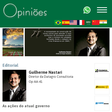
FR
AR
ZH-CN
HI
Editorial
Guilherme Nastari
Diretor da Datagro Consultoria
Op-AA-41
As ações do atual governo