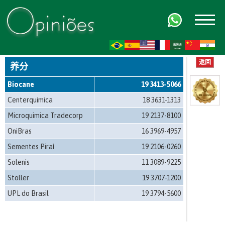
FR
AR
ZH-CN
HI
返回
养分
Biocane
19 3413-5066
Centerquimica
18 3631-1313
Microquimica Tradecorp
19 2137-8100
OniBras
16 3969-4957
Sementes Piraí
19 2106-0260
Solenis
11 3089-9225
Stoller
19 3707-1200
UPL do Brasil
19 3794-5600