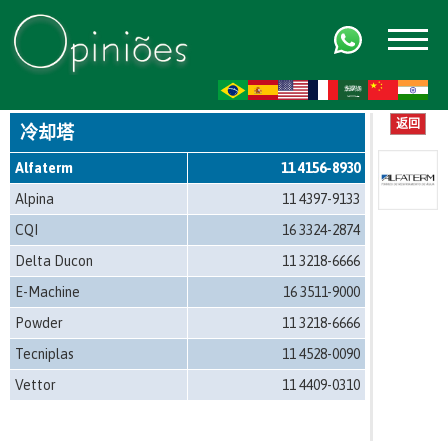
FR
AR
ZH-CN
HI
返回
冷却塔
Alfaterm
11 4156-8930
Alpina
11 4397-9133
CQI
16 3324-2874
Delta Ducon
11 3218-6666
E-Machine
16 3511-9000
Powder
11 3218-6666
Tecniplas
11 4528-0090
Vettor
11 4409-0310