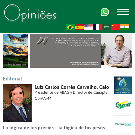
FR
AR
ZH-CN
HI
Editorial
Luiz Carlos Corrêa Carvalho, Caio
Presidente de ABAG y Director de Canaplan
Op-AA-44
La lógica de los precios – la lógica de los pesos