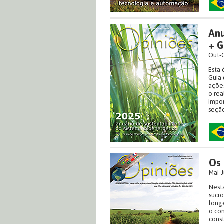
Anu
+ G
Out-O
Esta 
Guia 
ações
o rea
impor
seção
Os 
Mai-J
Nesta
sucro
longe
o com
const