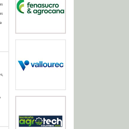
as
as
a
s,
e