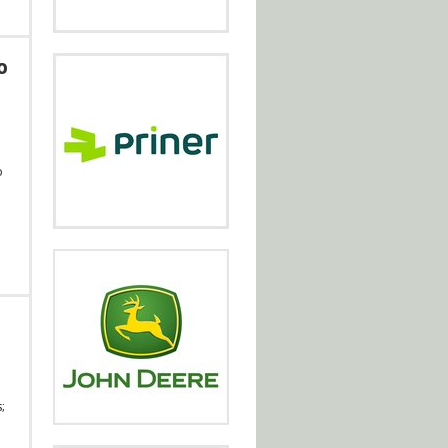
o
o
;