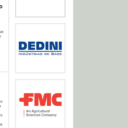
o
as
o
os
a
ao
a,