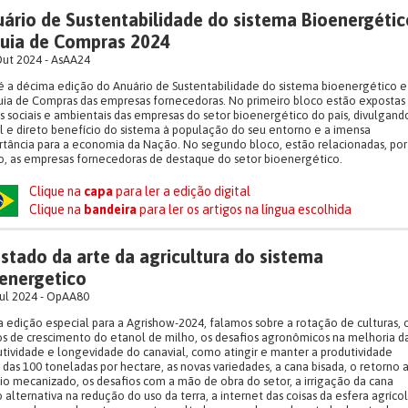
ário de Sustentabilidade do sistema Bioenergétic
uia de Compras 2024
Out 2024 - AsAA24
é a décima edição do Anuário de Sustentabilidade do sistema bioenergético e
ia de Compras das empresas fornecedoras. No primeiro bloco estão expostas 
 sociais e ambientais das empresas do setor bioenergético do país, divulgand
l e direto benefício do sistema à população do seu entorno e a imensa
tância para a economia da Nação. No segundo bloco, estão relacionadas, por
, as empresas fornecedoras de destaque do setor bioenergético.
Clique na
capa
para ler a edição digital
Clique na
bandeira
para ler os artigos na língua escolhida
stado da arte da agricultura do sistema
energetico
ul 2024 - OpAA80
 edição especial para a Agrishow-2024, falamos sobre a rotação de culturas, 
s de crescimento do etanol de milho, os desafios agronômicos na melhoria d
tividade e longevidade do canavial, como atingir e manter a produtividade
das 100 toneladas por hectare, as novas variedades, a cana bisada, o retorno 
io mecanizado, os desafios com a mão de obra do setor, a irrigação da cana
alternativa na redução do uso da terra, a internet das coisas da esfera agrícol