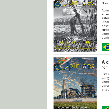
Nov-
Abri
suces
siste
Produ
dese
custo
bioes
dentr
A c
Ago-
Esta 
Cong
bioen
agron
e te