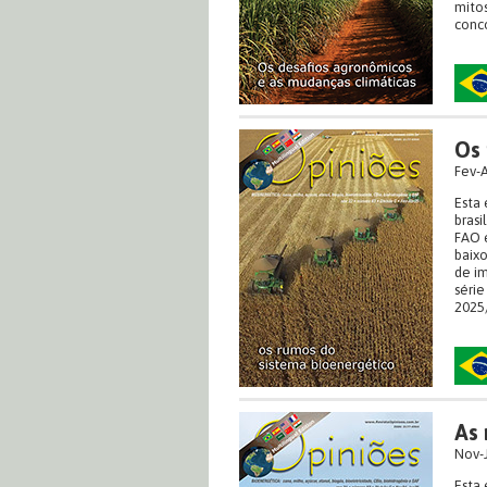
mitos
conco
Os 
Fev-
Esta 
brasi
FAO e
baixo
de i
série
2025/
As 
Nov-
Esta 