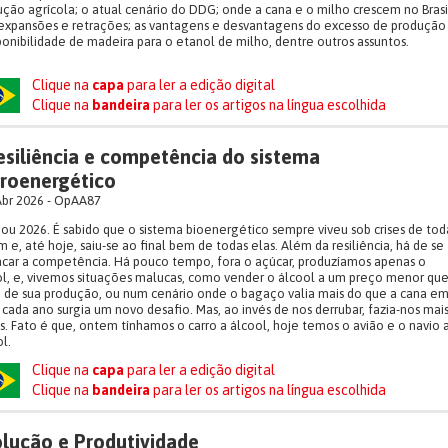
ção agrícola; o atual cenário do DDG; onde a cana e o milho crescem no Brasi
expansões e retrações; as vantagens e desvantagens do excesso de produção
ponibilidade de madeira para o etanol de milho, dentre outros assuntos.
Clique na
capa
para ler a edição digital
Clique na
bandeira
para ler os artigos na língua escolhida
esiliência e competência do sistema
roenergético
Abr 2026 - OpAA87
u 2026. É sabido que o sistema bioenergético sempre viveu sob crises de tod
 e, até hoje, saiu-se ao final bem de todas elas. Além da resiliência, há de se
car a competência. Há pouco tempo, fora o açúcar, produzíamos apenas o
l, e, vivemos situações malucas, como vender o álcool a um preço menor que
 de sua produção, ou num cenário onde o bagaço valia mais do que a cana e
 cada ano surgia um novo desafio. Mas, ao invés de nos derrubar, fazia-nos mai
s. Fato é que, ontem tínhamos o carro a álcool, hoje temos o avião e o navio 
l.
Clique na
capa
para ler a edição digital
Clique na
bandeira
para ler os artigos na língua escolhida
lução e Produtividade