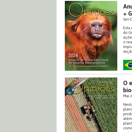
Anu
+ G
Set-
Esta 
do Gu
ações
o rea
impor
seção
O e
bio
Mai-J
Nesta
plano
produ
além 
plant
como 