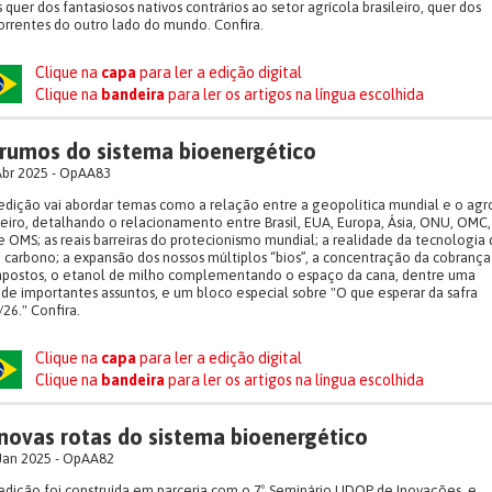
 quer dos fantasiosos nativos contrários ao setor agrícola brasileiro, quer dos
rrentes do outro lado do mundo. Confira.
Clique na
capa
para ler a edição digital
Clique na
bandeira
para ler os artigos na língua escolhida
rumos do sistema bioenergético
Abr 2025 - OpAA83
edição vai abordar temas como a relação entre a geopolítica mundial e o agr
leiro, detalhando o relacionamento entre Brasil, EUA, Europa, Ásia, ONU, OMC,
 OMS; as reais barreiras do protecionismo mundial; a realidade da tecnologia 
 carbono; a expansão dos nossos múltiplos “bios”, a concentração da cobrança
mpostos, o etanol de milho complementando o espaço da cana, dentre uma
 de importantes assuntos, e um bloco especial sobre "O que esperar da safra
26." Confira.
Clique na
capa
para ler a edição digital
Clique na
bandeira
para ler os artigos na língua escolhida
novas rotas do sistema bioenergético
Jan 2025 - OpAA82
edição foi construída em parceria com o 7º Seminário UDOP de Inovações, e