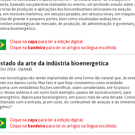
enta, baseado nas palestras realizadas no evento, um profundo estudo sobre 
 rotas de produção e aplicações dos biocombustíveis renováveis na aviação
, em motores marítimos, em veículos pesados, em veículos leves, em máquin
olas de grande e pequeno portes, bem como atualizadas avaliações e
ovisões estratégicas de mercado, de produção, de administração e governanç
stema bioenergético.
Clique na
capa
para ler a edição digital
Clique na
bandeira
para ler os artigos na língua escolhida
stado da arte da indústria bioenergetica
Out 2024 - OpAA81
vas tecnologias vão sendo implantadas de uma forma tão natural que, às veze
não nos damos conta. Mas fato é que hoje convivemos como realidade
queira com verdadeiras ficções científicas, assim consideradas, até há pouco
o. Nosso sistema é um outro bom exemplo, passou de sucroalcooleiro, para
oenergético, depois para bioenergético, em pouco mais de uma década. Como
chamado com a entrada, já em curso, do combustível de aviação e do iminent
ogênio?
Clique na
capa
para ler a edição digital
Clique na
bandeira
para ler os artigos na língua escolhida