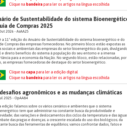
Clique na
bandeira
para ler os artigos na língua escolhida
ário de Sustentabilidade do sistema Bioenergétic
uia de Compras 2025
ut 2026 - AsAA25
é a 11ª edição do Anuário de Sustentabilidade do sistema bioenergético e do
de Compras das empresas fornecedoras. No primeiro bloco estão expostas as
 sociais e ambientais das empresas do setor bioenergético do país, divulgand
l e direto benefício do sistema à população do seu entorno e a imensa
tância para a economia da Nação. No segundo bloco, estão relacionadas, por
, as empresas fornecedoras de destaque do setor bioenergético.
Clique na
capa
para ler a edição digital
Clique na
bandeira
para ler os artigos na língua escolhida
desafios agronômicos e as mudanças climáticas
ul 2025 - OpAA84
 edição falamos sobre os vários cenários e ambientes que o sistema
energético tem que administrar na constante busca da produtividade e
vidade; das variações e deslocamentos dos ciclos da temperatura e das águas
bate das pragas e doenças; a crescente escalada do uso dos biológicos; da
ante busca das ferramentas de equilíbrios; vamos confrontar dados, fatos e