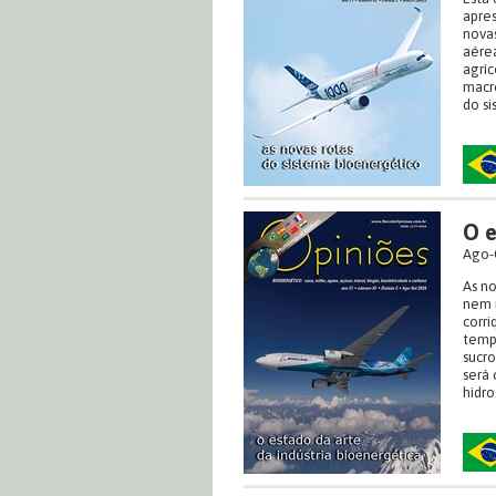
apres
novas
aérea
agríc
macr
do si
O e
Ago-
As no
nem 
corri
temp
sucr
será 
hidr