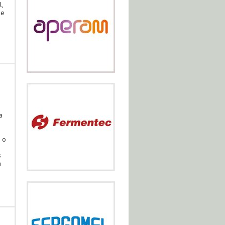
l,
 e
a
 o
m
s
a