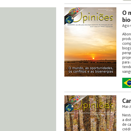
O m
bio
Ago-
Abord
produ
compl
biogá
persp
proje
para 
tend
vangu
Can
Mai-J
Nesta
a dis
de ca
crédi