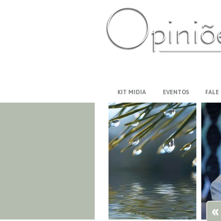
PT-BR
ES
US
FR
AR
KIT MIDIA
EVENTOS
FALE