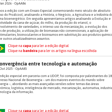
Jan 2026 - OpAA86
mos a edição com um Ensaio Especial comemorando meio século de absoluto
so do Proálcool, analisando a História, o Negócio, a Agricultura e a Indústria d
ma bioenergético. Em seguida apresentamos artigos analisando a Evolução e
tividade da cana-de-açúcar, do milho, da produção do etanol, o
nvolvimento de variedades, o intenso uso da mecanização, a evolução dos
s de produção, a utilização de biomassas não convencionais, a aplicação de
timulantes, bioinoculantes e bioinsumos em substituição aos produtos químico
e outros atualizadíssimos assuntos.
Clique na
capa
para ler a edição digital
Clique na
bandeira
para ler os artigos na língua escolhida
onvergência entre tecnologia e automação
Out 2025 - OpAA85
edição especial em parceria com a UDOP, foi composta por palestrantes do 18
resso Nacional de Bioenergia – um dos maiores eventos do mundo sobre
ergia –, abordando as mais avançadas versões sobre temas das áreas
ômica, logística, inteligência de mercado, mecanização, automativa, industria
cnologia da informação.
Clique na
capa
para ler a edição digital