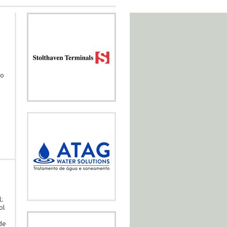
do
;
ol
de