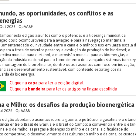
undo, as oportunidades, os conflitos e as
energias
Out 2026 - OpAA89
amos nesta edição assuntos como o potencial e a liderança mundial da
ção dos biocombustíveis para a aviação e para a navegação marítima; a
ementariedade ou rivalidade entre a cana e o milho; o uso em larga escala 
s para a frota de veículos pesados; a evolução da produção do biodiesel; a
ectiva mundial para o etanol; a macrovisão mundial para as bioenergias; a
ção da indústria nacional para o fornecimento de avançados sistemas turn key
a montagem de biorrefinarias, dentre outros assuntos com foco em inovação,
ências e desenvolvimento sustentável, com conteúdo estratégicos na
arda da bioenergia.
Clique na
capa
para ler a edição digital
Clique na
bandeira
para ler os artigos na língua escolhida
a e Milho: os desafios da produção bioenergética
ul 2026 - OpAA88
 edição abordando assuntos sobre: a guerra, o petróleo, a gasolina e o etanol
tância entre o Brasil de Brasília e o Brasil do Campo; a convivência entre o etan
na e o de milho; as pragas e doenças do milho e da cana; a dificuldade do
to competitivo; o desenvolvimento das culturas do milho e da cana; os custos 