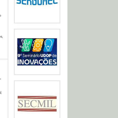
o
s,
º
l