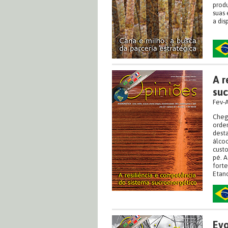
produ
suas 
a dis
A r
suc
Fev-
Chego
ordem
desta
álcoo
custo
pé. A
forte
Etano
Evo